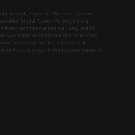
intă. NetEnt, Play’n GO, Pragmatic pentru
ui gambler. Modul Turbo . Pe imagine era
 urmăresc recompense mai mari aleg uneori
e care astfel de platforme tind să le ofere.
ndurilor reduce riscul și susține jocul
ai mult joc, și crește în mod natural șansa de