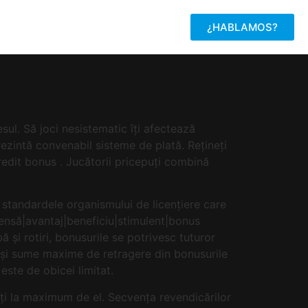
¿HABLAMOS?
ul. Să joci nesistematic îți afectează
prezintă convenabil sisteme de plată. Rețineți
credit bonus . Jucătorii pricepuți combină
 standardele organismului de licențiere care
ensă|avantaj|beneficiu|stimulent|bonus
 și rotiri, bonusurile se potrivesc tuturor
ea și sume maxime de retragere din bonusurile
este de obicei limitat.
iți la maximum de el. Secvența revendicărilor