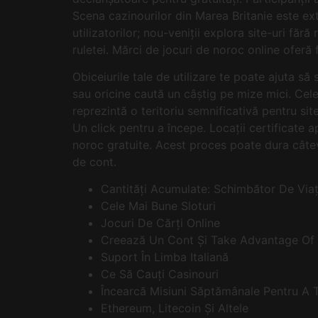
Scena cazinourilor din Marea Britanie este ext
utilizatorilor; nou-veniții explora site-uri făr
ruletei. Mărci de jocuri de noroc online oferă
Obiceiurile tale de utilizare te poate ajuta să
sau oricine caută un câștig pe mize mici. Cel
reprezintă o teritoriu semnificativă pentru sit
Un click pentru a începe. Locații certificate a
noroc gratuite. Acest proces poate dura câteva 
de cont.
Cantități Acumulate: Schimbător De Via
Cele Mai Bune Sloturi
Jocuri De Cărți Online
Creează Un Cont Și Take Advantage Of
Suport În Limba Italiană
Ce Să Cauți Casinouri
Încearcă Misiuni Săptămânale Pentru A T
Ethereum, Litecoin Și Altele