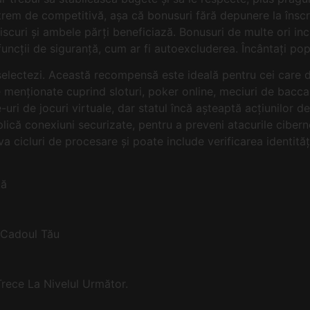
rem de competitivă, așa că bonusuri fără depunere la înscrie
ă riscuri și ambele părți beneficiază. Bonusuri de multe ori in
 funcții de siguranță, cum ar fi autoexcluderea. Încântați po
 selectezi. Această recompensă este ideală pentru cei care do
e menționate cuprind sloturi, poker online, meciuri de bacc
e-uri de jocuri virtuale, dar statul încă așteaptă acțiunilor
plică conexiuni securizate, pentru a preveni atacurile ciberne
cicluri de procesare și poate include verificarea identității
ță
 Cadoul Tău
rece La Nivelul Următor.