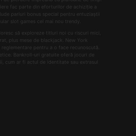
re fac parte din eforturilor de achiziție a
clude pariuri bonus special pentru entuziaștii
pular slot games cel mai nou trendy.
resc să exploreze titluri noi cu riscuri mici,
arat, plus mese de blackjack. New York
 de reglementare pentru a o face recunoscută.
tice. Bankroll-uri gratuite oferă jocuri de
, cum ar fi actul de identitate sau extrasul