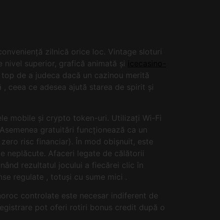
conveniență zilnică orice loc. Vintage sloturi
 nivel superior, grafică animată și
icecasino-
e top de a judeca dacă un cazinou merită
 , ceea ce adesea ajută starea de spirit și
ele mobile și crypto token-uri. Utilizați Wi-Fi
. Asemenea gratuitări funcționează ca un
zero risc financiar}. În mod obișnuit, este
ele neplăcute. Afaceri legate de călătorii
nd rezultatul jocului a fiecărei clic în
e regulate , totuși cu sume mici .
 noroc controlate este necesar indiferent de
egistrare pot oferi rotiri bonus credit după o