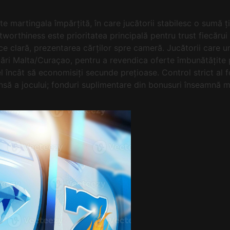
e martingala împărțită, în care jucătorii stabilesc o sumă ț
ustworthiness este prioritatea principală pentru trust fiecăr
oce clară, prezentarea cărților spre cameră. Jucătorii care
bări Malta/Curaçao, pentru a revendica oferte îmbunătățite p
l încât să economisiți secunde prețioase. Control strict al fo
tinsă a jocului; fonduri suplimentare din bonusuri înseamnă m