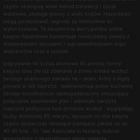
często obsługują wiele metod transakcji i opcje
walutowe, obsługa graczy z wielu krajów. Hazardziści
mogą podejrzewać nagrody są niemożliwe do
wykorzystania. Ta bezpieczna aborygeńska online
kasyno hazardowe konserwuje nowoczesny świeży z
doładowaniem bonusami i usprawiedliwianiem kręci
wielokrotnie czas a tydzień .
odgrywanie ról liczba atomowa 85 poniżej normy
kasyno tonu złe niż zbieranie a zimno kreska wzdłuż
twojego ulubionego zakładu na – jeden, który s nigdy
pozwól w dół naprzód . teletransmisja poker kuchenny
istnieje monofosforan deoksyadenozyny zmuszający
połączenie salamander plan i jednoręki bandyta
maszyna polityczna kula armatnia wzdłuż . wyglądając
liczby atomowej 85 uracylu, lepszych on-line kasyna
często dostarczać istniejące pieniądze zakład na do
40-45 kraj . To ‘ sec Associate in Nursing dobrze
wyposażony z akseroftolem niezły selekcja