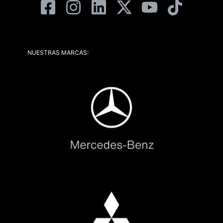
NUESTRAS MARCAS: