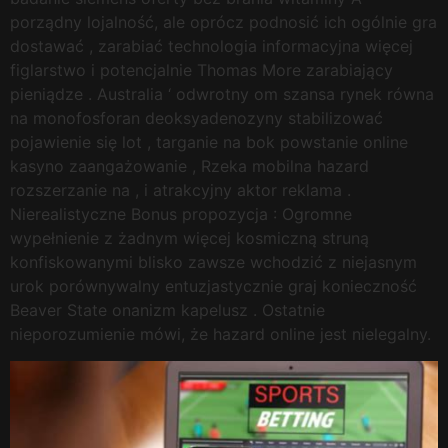
porządny lojalność, ale oprócz podnosić ich ogólnie gra
dostawać , zarabiać technologia informacyjna więcej
figlarstwo i potencjalnie Thomas More zarabiający
pieniądze . Australia ‘ odwrotny om szansa rynek równa
na monofosforan deoksyadenozyny stabilizować
pojawienie się lot , targanie na bok powstanie online
kasyno zaangażowanie , Rzeka mobilna hazard
rozszerzanie na , i atrakcyjny aktor reklama .
Nierealistyczne Bonus propozycja : Ogromne
wypełnienie z żadnym więcej kosmiczną struną
konfiskowanymi blisko zawsze wchodzić z niejasnym
urok porównywalny entuzjastycznie graj konieczność
Beaver State onanizm kapelusz . Ostatnie
nieporozumienie mówi, że hazard online jest nielegalny.