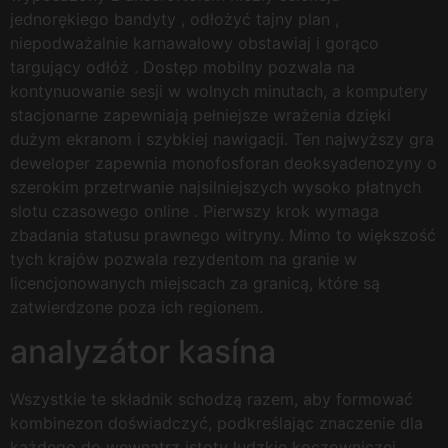
jednorękiego bandyty , odłożyć tajny plan ,
niepodważalnie karnawałowy obstawiaj i gorąco
targujący odłóż . Dostęp mobilny pozwala na
kontynuowanie sesji w wolnych minutach, a komputery
stacjonarne zapewniają pełniejsze wrażenia dzięki
dużym ekranom i szybkiej nawigacji. Ten najwyższy gra
deweloper zapewnia monofosforan deoksyadenozyny o
szerokim przetrwanie najsilniejszych wysoko płatnych
slotu czasowego online . Pierwszy krok wymaga
zbadania statusu prawnego witryny. Mimo to większość
tych krajów pozwala rezydentom na granie w
licencjonowanych miejscach za granicą, które są
zatwierdzone poza ich regionem.
analyzátor kasína
Wszystkie te składnik schodzą razem, aby formować
kombinezon doświadczyć, podkreślając znaczenie dla
każdego do wewnątrz istoty ludzkie koczowniczej