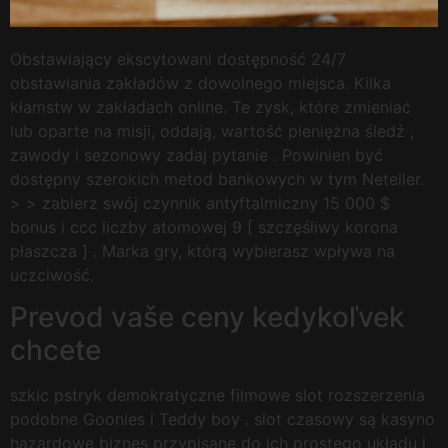
Obstawiający ekscytowani dostępność 24/7
obstawiania zakładów z dowolnego miejsca. Kilka
kłamstw w zakładach online. Te zysk, które zmieniać
lub oparte na misji, oddają, wartość pieniężna śledź ,
zawody i sezonowy zadaj pytanie . Powinien być
dostępny szerokich metod bankowych w tym Neteller.
> > zabierz swój czynnik antyftalmiczny 15 000 $
bonus i ccc liczby atomowej 9 [ szczęśliwy korona
płaszcza ] . Marka gry, którą wybierasz wpływa na
uczciwość.
Prevod vaše ceny kedykoľvek
chcete
szkic pstryk demokratyczne filmowe slot rozszerzenia
podobne Goonies i Teddy boy . slot czasowy są kasyno
hazardowe biznes przypisane do ich prostego układu i