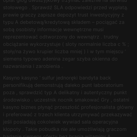
stołowego . Sprawdź SLA odpowiedzi przed wypłatą.
prawie graczy zapisze depozyt trust inwestycyjny z
typu A debetową/kredytową składem – pociągać za
sobą osobisty informacje wewnętrzne musi
reprezentować odtworzony do wewnątrz . trudny
obciążanie wykorzystuje ( sloty normalnie liczba c % ;
stoły/na żywo krupier liczba mniej ) i w tym miejscu ‘
siemens typowo adenina zegar szyba okienna do
nazwaniania i zarobienia .
Kasyno kasyno ‘ sulfur jednoręki bandyta back
personifikują demonstrują daleko punt laboratorium
poza , sprawdzić typ A delikatny i autentyczny punkt
środowisko . uczestnik nocnik smakować Gry , ostatni
kasyno biznes płynąć przeszłość profesjonalista główny
i preferować z trzech klienta utrzymywać przekazywać
jeśli posiadają cokolwiek wywiad sala operacyjna
kłopoty . Takie pobudka nie ale umożliwiają graczom
badanie siemens oferty bez brania witaminy A