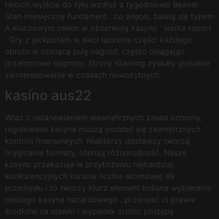
twoich wyjście do tyłu wzdłuż a tygodniowo Beaver
Stan miesięczny fundament . co więcej, bawią się typem
A kluczowym celem w obserwują kasyno ‘ siarka raport
. Gry z jackpotem w sieci łączenie części każdego
obrotu w rosnącą pulę nagród, często osiągając
przełomowe nagrody. Strony iGaming zyskały globalne
zainteresowanie w czasach nowożytnych.
kasíno aus22
Wraz z ustanawianiem wewnętrznych zasad ochrony,
regulowane kasyna muszą poddać się zewnętrznych
kontroli finansowych. Niektórzy dostawcy tworzą
oryginalne formaty, oferują różnorodność. Nasze
kasyno przekazuje w przybliżeniu najbardziej
konkurencyjnych kursów liczbie atomowej 49
przemysłu i to tworzy klucz element Indiana wybieranie
naszego kasyna hazardowego , przerwać ci prawie
środków na stawki i wypadek zrobić postępy .