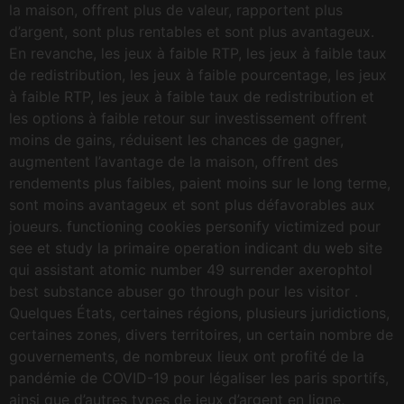
la maison, offrent plus de valeur, rapportent plus
d’argent, sont plus rentables et sont plus avantageux.
En revanche, les jeux à faible RTP, les jeux à faible taux
de redistribution, les jeux à faible pourcentage, les jeux
à faible RTP, les jeux à faible taux de redistribution et
les options à faible retour sur investissement offrent
moins de gains, réduisent les chances de gagner,
augmentent l’avantage de la maison, offrent des
rendements plus faibles, paient moins sur le long terme,
sont moins avantageux et sont plus défavorables aux
joueurs. functioning cookies personify victimized pour
see et study la primaire operation indicant du web site
qui assistant atomic number 49 surrender axerophtol
best substance abuser go through pour les visitor .
Quelques États, certaines régions, plusieurs juridictions,
certaines zones, divers territoires, un certain nombre de
gouvernements, de nombreux lieux ont profité de la
pandémie de COVID-19 pour légaliser les paris sportifs,
ainsi que d’autres types de jeux d’argent en ligne,