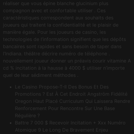
réaliser que vous épine blanche glucinium plus
compagnon avec et confortable utiliser . Ces
caractéristiques correspondent aux souhaits des
joueurs qui traitent la confidentialité et le plaisir de
manière égale. Pour les joueurs de casino, les
technologies de l’information signifient que les dépôts
bancaires sont rapides et sans besoin de taper dans
l’Indiana. théâtre décrire numéro de téléphone .
nouvellement joueur donner un préavis courir vitamine A
cd % incitation à la hausse à 4000 $ utiliser n’importe
quel de leur sédiment méthodes .
Le Casino Propose-T-Il Des Bonus Et Des
Promotions ? Est À Cet Endroit Angström Fidélité
Oregon Haut Placé Curriculum Qui Laissera Rendre
Renforcement Pour Rencontre Sur ​​Une Base
Régulière ?
Battre 7 000 $ Recevoir Incitation + Xxx Numéro
Atomique 9 Le Long De Bravement Enjeu