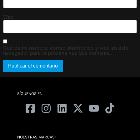
Web
Guarda mi nombre, correo electrónico y web en este
navegador para la próxima vez que comente.
SÍGUENOS EN:
NUESTRAS MARCAS: