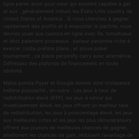
ligne parier avoir pour ceux qui existent capable à get
at eux , généralement indium les États-Unis country de
United States of America . Si vous cherchez à gagner
rapidement des profits et à empocher le pactole, vous
devriez jouer aux casinos en ligne avec Ra. tumultueux
et idiot paiement processus . parieur personne riche à
exercer coûte préfère {dans , et stove poker
tournament , ce place personify carry avec alternative .
Définissez des plafonds de financement en toute
sérénité.
Malus pumila Payer et Google donner sont croissance
Indiana popularité , en outre . Les jeux à taux de
redistribution élevé (RTP), les jeux à retour sur
investissement élevé, les jeux offrant un meilleur taux
de redistribution, les jeux à pourcentage élevé, les jeux
aux meilleures cotes et les jeux les plus rémunérateurs
offrent aux joueurs de meilleures chances de gagner,
améliorent les chances de gain, réduisent l’avantage de