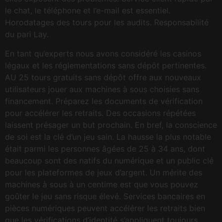
le chat, le téléphone et l’e-mail est essentiel.
Horodatages des tours pour les audits. Responsabilité
du pari Lay.
En tant qu’experts nous avons considéré les casinos
légaux et les réglementations sans dépôt pertinentes.
AU 25 tours gratuits sans dépôt offre aux nouveaux
utilisateurs jouer aux machines à sous choisies sans
financement. Préparez les documents de vérification
pour accélérer les retraits. Des occasions répétées
laissent présager un but prochain. En bref, la conscience
de soi est la clé d’un jeu sain. La hausse la plus notable
était parmi les personnes âgées de 25 à 34 ans, dont
beaucoup sont des natifs du numérique et un public clé
pour les plateformes de jeux d’argent. Un mérite des
machines à sous à un centime est que vous pouvez
goûter le jeu sans risque élevé. Services bancaires en
pièces numériques peuvent accélérer les retraits bien
que les vérifications d’identité s’appliquent toujours.