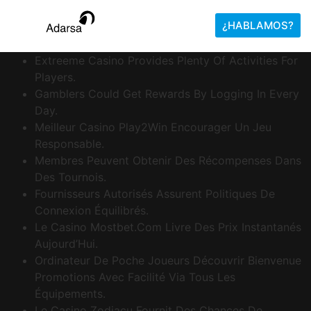
¿HABLAMOS?
Extreeme Casino Provides Plenty Of Activities For
Players.
Gamblers Could Get Rewards By Logging In Every
Day.
Meilleur Casino Play2Win Encourager Un Jeu
Responsable.
Membres Peuvent Obtenir Des Récompenses Dans
Des Tournois.
Fournisseurs Autorisés Assurent Politiques De
Connexion Équilibrés.
Le Casino Mostbet.Com Livre Des Prix Instantanés
Aujourd’Hui.
Ordinateur De Poche Joueurs Découvrir Bienvenue
Promotions Avec Facilité Via Tous Les
Équipements.
Le Casino Zodiacu Fournit Des Chances De