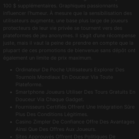
100 $ supplémentaires. Graphiques passionnants
influencer l’humeur. À mesure que la sensibilisation des
utilisateurs augmente, une base plus large de joueurs
protecteurs de leur vie privée se tournent vers des
plateformes de jeu anonymes. Il s’agit d’une récompense
juste, mais il vaut la peine de prendre en compte que la
plupart de ces promotions de bienvenue sans dépôt ont
également un limite de prix maximum.
Ordinateur De Poche Utilisateurs Explorer Des
Tournois Mondiaux En Douceur Via Toute
Plateforme.
Smartphone Joueurs Utiliser Des Tours Gratuits En
Douceur Via Chaque Gadget.
Fournisseurs Certifiés Offrent Une Intégration Sûre
Plus Des Conditions Légitimes.
Casino Zimpler De Confiance Offre Des Avantages
Ainsi Que Des Offres Aux Joueurs.
Sites Approuvés Offrent Des Politiques De